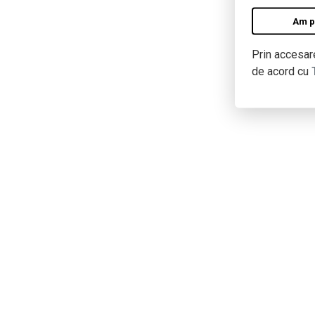
Am pe
Prin accesare
de acord cu