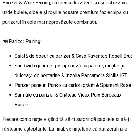
Parizer & Wine Pairing, un meniu decadent și ușor obraznic,
unde bulele, albele și roșiile noastre premium fac echipă cu
parizerul în cele mai neprevăzute combinații:
🍽 Parizer Pairing:
Salată de boeuf cu parizer & Cava Raventos Rosell Brut
Sandwich gourmet pe japoneză cu parizer, muștar și
dulceață de nectarine & Inzolia Paccamora Sicilia IGT
Parizer pane în Panko cu cartofi prăjiți & Spumant Rosé
Sarmale cu parizer & Château Vieux Puix Bordeaux
Rouge
Fiecare combinație e gândită să-ți surprindă papilele și să-ți
răstoarne așteptările. La final, vei înțelege că parizerul nu e