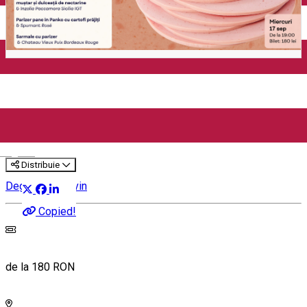
Degustare de Parizer | Curs
de Degustare + Wine &
Parizer Pairing (București)
English
Distribuie
Degustare de vin
Copied!
de la 180 RON