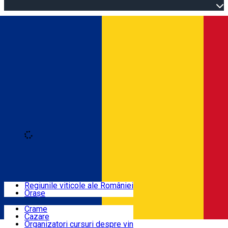
Open main menu
Loading
Autentificare
Regiuni
Regiunile viticole ale României
Orașe
Locuri cu vin
Crame
Cazare
Rute
Organizatori cursuri despre vin
Română