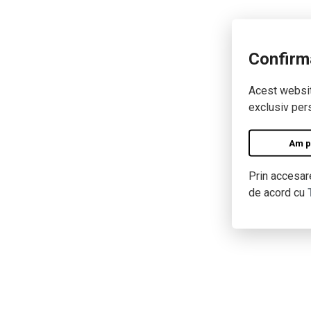
Confirm
Acest website
exclusiv pers
Am pe
Prin accesare
de acord cu