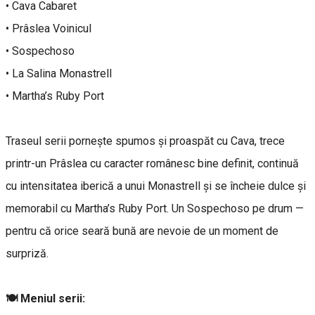
• Cava Cabaret
• Prâslea Voinicul
• Sospechoso
• La Salina Monastrell
• Martha’s Ruby Port
Traseul serii pornește spumos și proaspăt cu Cava, trece
printr-un Prâslea cu caracter românesc bine definit, continuă
cu intensitatea iberică a unui Monastrell și se încheie dulce și
memorabil cu Martha’s Ruby Port. Un Sospechoso pe drum —
pentru că orice seară bună are nevoie de un moment de
surpriză.
🍽 Meniul serii: