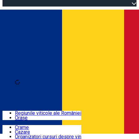
Open main menu
Loading
Autentificare
Regiuni
Regiunile viticole ale României
Orașe
Locuri cu vin
Crame
Cazare
Rute
Organizatori cursuri despre vin
Română