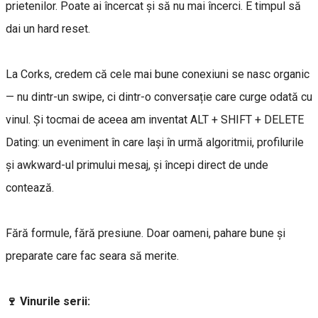
prietenilor. Poate ai încercat și să nu mai încerci. E timpul să
dai un hard reset.
La Corks, credem că cele mai bune conexiuni se nasc organic
— nu dintr-un swipe, ci dintr-o conversație care curge odată cu
vinul. Și tocmai de aceea am inventat ALT + SHIFT + DELETE
Dating: un eveniment în care lași în urmă algoritmii, profilurile
și awkward-ul primului mesaj, și începi direct de unde
contează.
Fără formule, fără presiune. Doar oameni, pahare bune și
preparate care fac seara să merite.
🍷 Vinurile serii: