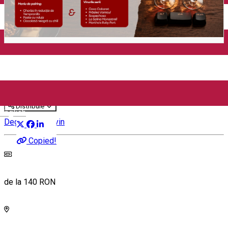
ALT + SHIFT + DELETE Dating
(București)
Distribuie
English
Degustare de vin
Copied!
de la 140 RON