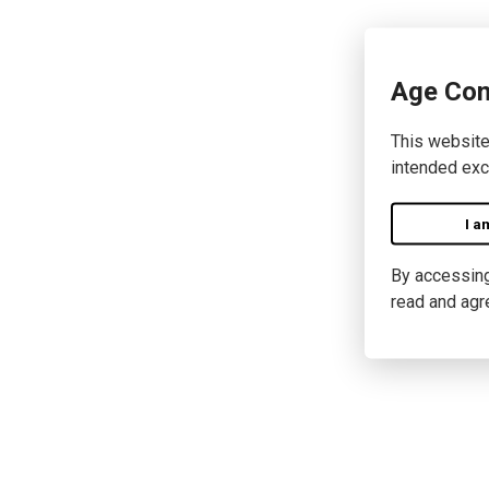
Age Con
This website
intended exc
I a
By accessing 
read and agr