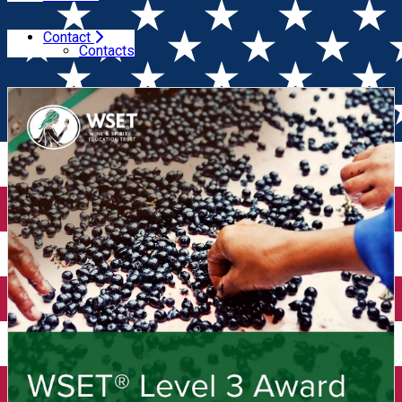
Contact
Home
Wine Courses
WSET Level 3 Award in Wines
Contacts
(Bucuresti)