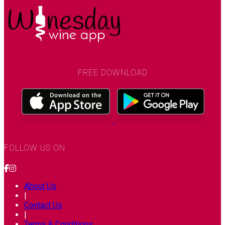
FREE DOWNLOAD
FOLLOW US ON
About Us
|
Contact Us
|
Terms & Conditions