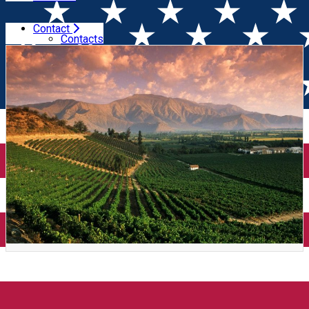
Contact
Home
Wine Tasting
Super Chile + Tapas (Timișoara)
Contacts
Super Chile + Tapas
(Timișoara)