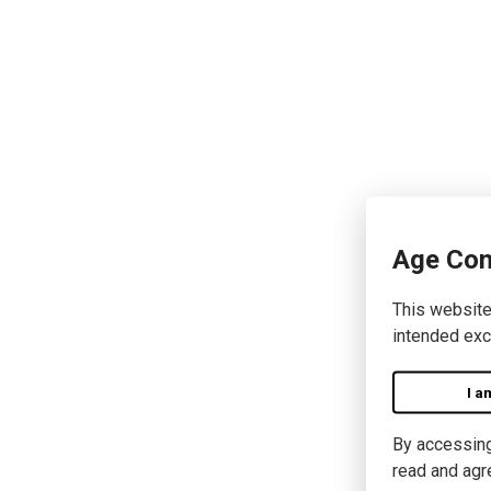
Age Con
This website
intended exc
I a
By accessing 
read and agr