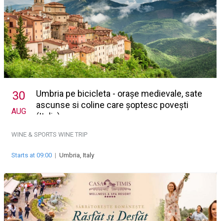
Umbria pe bicicleta - orașe medievale, sate
30
ascunse si coline care șoptesc povești
AUG
(Italia)
WINE & SPORTS
WINE TRIP
Starts at 09:00
|
Umbria, Italy