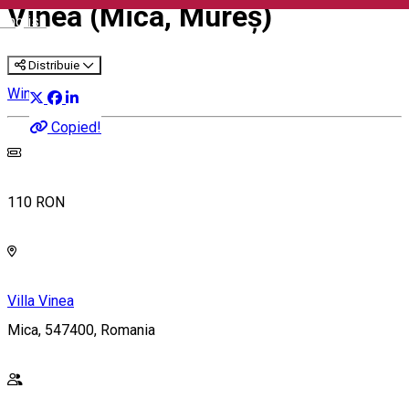
Vinea (Mica, Mureș)
English
Distribuie
Wine Trip
Copied!
110 RON
Villa Vinea
Mica, 547400, Romania