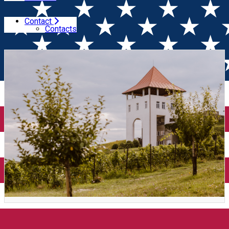
Contact
Home
Wine Trip
Sâmbătă la Cramă - Villa Vinea (Mica,
Contacts
Mureș)
Sâmbătă la Cramă - Villa