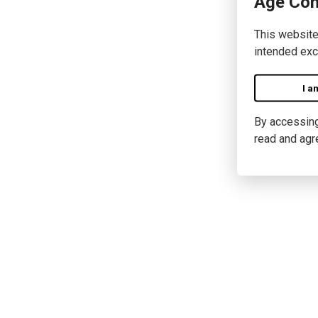
Age Con
This website
intended exc
I a
By accessing 
read and agr