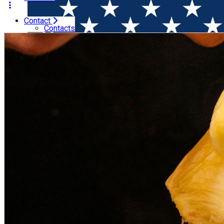
Contact
Home
Wine & Cheese Tasting
Raclette @winewithme, Fl
Contacts