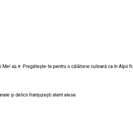
h Me! 🧀🍷 Pregătește-te pentru o călătorie culinară ca în Alpii 
nale și delicii franțuzești atent alese.