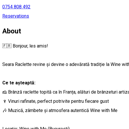
0754 808 492
Reservations
About
🇫🇷 Bonjour, les amis!
Seara Raclette revine și devine o adevărată tradiție la Wine wit
Ce te așteaptă:
🧀 Brânză raclette topită ca în Franța, alături de brânzeturi artiza
🍷 Vinuri rafinate, perfect potrivite pentru fiecare gust
🎶 Muzică, zâmbete și atmosfera autentică Wine with Me
Locație: Wine with Me (Bucuresti)