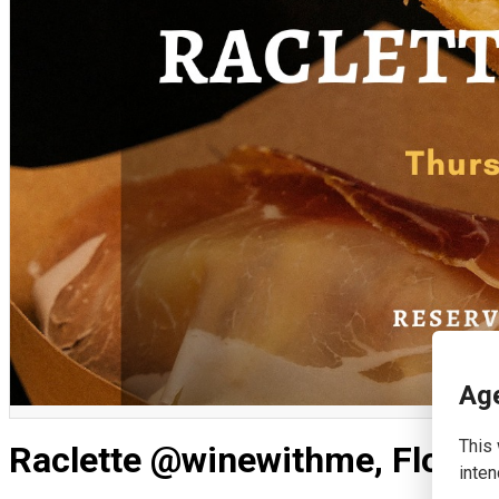
English
Age
This 
Raclette @winewithme, Florea
inten