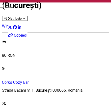
(București)
English
Distribuie
Wine Tasting
Copied!
80 RON
Corks Cozy Bar
Strada Băcani nr. 1, București 030065, Romania