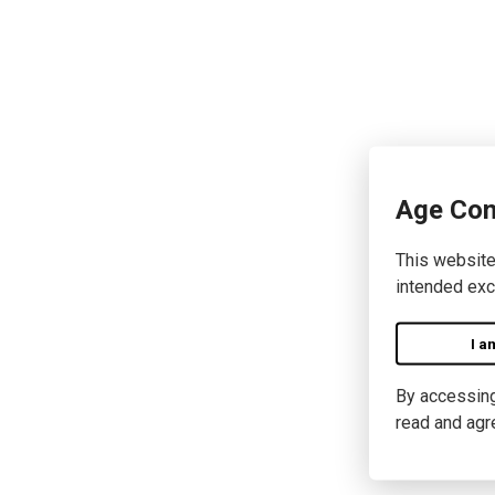
Age Con
This website
intended exc
I a
By accessing 
read and agr