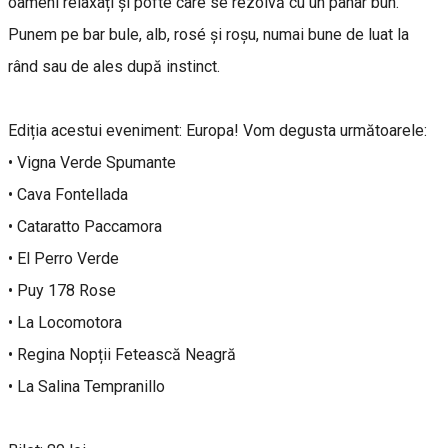
oameni relaxați și pofte care se rezolvă cu un pahar bun.
Punem pe bar bule, alb, rosé și roșu, numai bune de luat la
rând sau de ales după instinct.
Ediția acestui eveniment: Europa! Vom degusta următoarele:
• Vigna Verde Spumante
• Cava Fontellada
• Cataratto Paccamora
• El Perro Verde
• Puy 178 Rose
• La Locomotora
• Regina Nopții Fetească Neagră
• La Salina Tempranillo