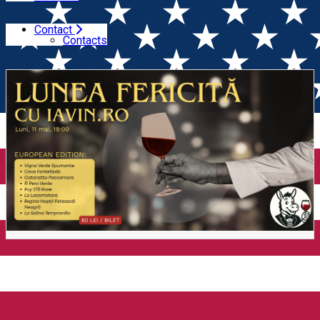
Contact
Home
Wine Tasting
Lunea Fericită cu iavin.ro
Contacts
⎸Degustare de 8 vinuri din Europa, 10 lei paharul (București)
Lunea Fericită cu iavin.ro
⎸Degustare de 8 vinuri din
Europa, 10 lei paharul