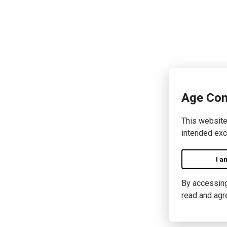
Age Con
This website
intended exc
I a
By accessing 
read and agr