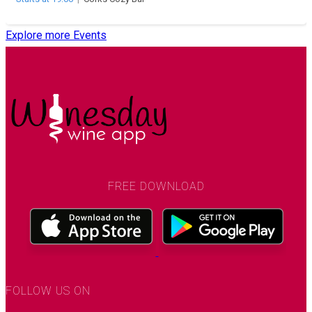
Explore more Events
FREE DOWNLOAD
FOLLOW US ON