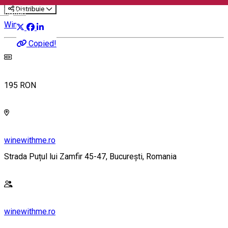
Distribuie
English
Wine Tasting
Copied!
195 RON
winewithme.ro
Strada Puțul lui Zamfir 45-47, București, Romania
winewithme.ro