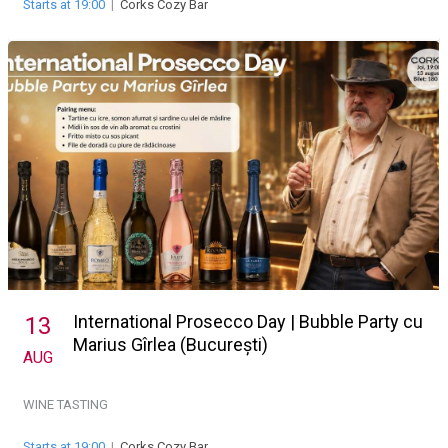
Starts at 19:00
|
Corks Cozy Bar
International Prosecco Day | Bubble Party cu
13
Marius Gîrlea (București)
AUG
WINE TASTING
Starts at 19:00
|
Corks Cozy Bar