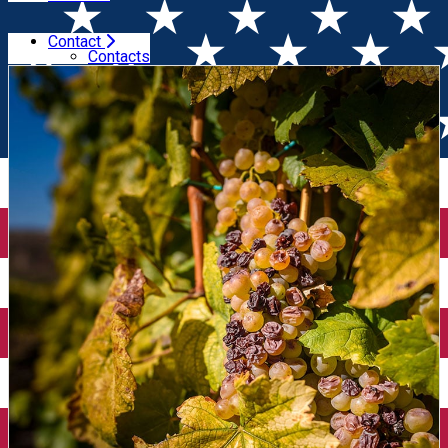
Contact
Home
Wine Tasting
Degustare de vinuri Furmint (Cluj)
Contacts