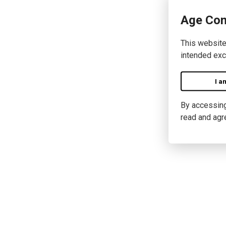
Age Con
This website
intended exc
I a
By accessing 
read and agr