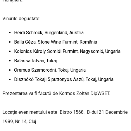
Vinurile degustate:
Heidi Schröck, Burgenland, Austria
Balla Géza, Stone Wine Furmint, România
Kolonics Károly Somlói Furmint, Nagysomló, Ungaria
Balassa István, Tokaj
Oremus Szamorodni, Tokaj, Ungaria
Disznókő Tokaji 5 puttonyos Aszú, Tokaj, Ungaria
Prezentarea va fi făcută de Kormos Zoltán DipWSET.
Locația evenimentului este Bistro 1568, B-dul 21 Decembrie
1989, Nr. 14, Cluj