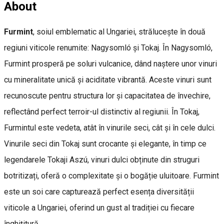
About
Furmint
, soiul emblematic al Ungariei, strălucește în două
regiuni viticole renumite: Nagysomló și Tokaj. În Nagysomló,
Furmint prosperă pe soluri vulcanice, dând naștere unor vinuri
cu mineralitate unică și aciditate vibrantă. Aceste vinuri sunt
recunoscute pentru structura lor și capacitatea de învechire,
reflectând perfect terroir-ul distinctiv al regiunii. În Tokaj,
Furmintul este vedeta, atât în vinurile seci, cât și în cele dulci.
Vinurile seci din Tokaj sunt crocante și elegante, în timp ce
legendarele Tokaji Aszú, vinuri dulci obținute din struguri
botritizați, oferă o complexitate și o bogăție uluitoare. Furmint
este un soi care capturează perfect esența diversității
viticole a Ungariei, oferind un gust al tradiției cu fiecare
înghițitură.