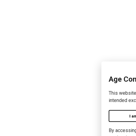
Age Con
This website
intended exc
I a
By accessing 