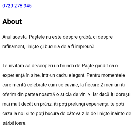
0729 278 945
About
Anul acesta, Paștele nu este despre grabă, ci despre
rafinament, liniște și bucuria de a fi împreună.
Te invităm să descoperi un brunch de Paște gândit ca o
experiență în sine, într-un cadru elegant. Pentru momentele
care merită celebrate cum se cuvine, la fiecare 2 meniuri îți
oferim din partea noastră o sticlă de vin 🍷 Iar dacă îți dorești
mai mult decât un prânz, îți poți prelungi experiența: te poți
caza la noi și te poți bucura de câteva zile de liniște înainte de
sărbătoare.