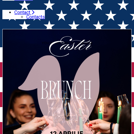
Contact
Home
EVENTS
Brunch Paște 2026 la Crama de Piatra
Contacts
(Dealu Mare)