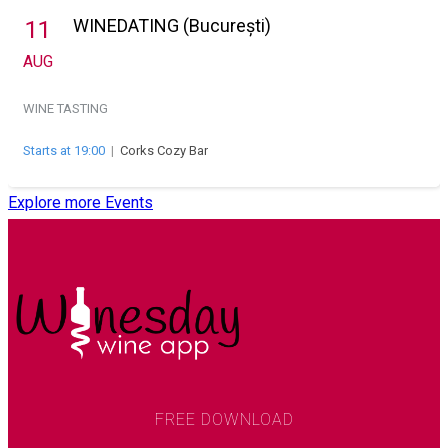
WINEDATING (București)
11
AUG
WINE TASTING
Starts at 19:00
|
Corks Cozy Bar
Explore more Events
FREE DOWNLOAD