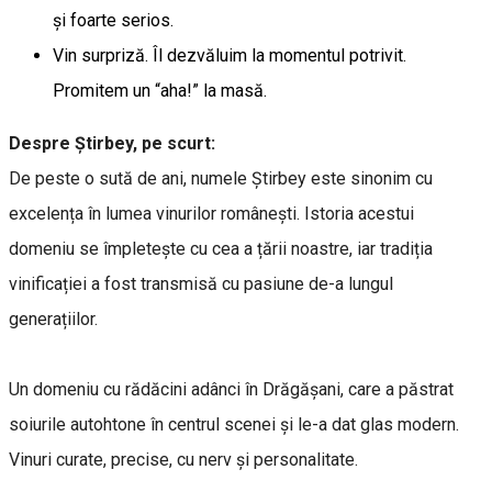
și foarte serios.
Vin surpriză. Îl dezvăluim la momentul potrivit.
Promitem un “aha!” la masă.
Despre Știrbey, pe scurt:
De peste o sută de ani, numele Știrbey este sinonim cu
excelența în lumea vinurilor românești. Istoria acestui
domeniu se împletește cu cea a țării noastre, iar tradiția
vinificației a fost transmisă cu pasiune de-a lungul
generațiilor.
Un domeniu cu rădăcini adânci în Drăgășani, care a păstrat
soiurile autohtone în centrul scenei și le-a dat glas modern.
Vinuri curate, precise, cu nerv și personalitate.