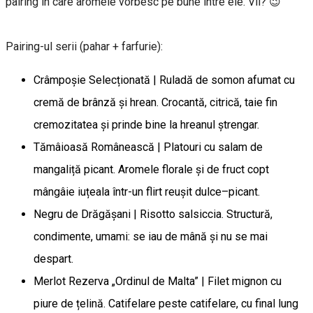
pairing în care aromele vorbesc pe bune între ele. Vii? 😉
Pairing-ul serii (pahar + farfurie):
Crâmpoșie Selecționată | Ruladă de somon afumat cu
cremă de brânză și hrean. Crocantă, citrică, taie fin
cremozitatea și prinde bine la hreanul ștrengar.
Tămâioasă Românească | Platouri cu salam de
mangaliță picant. Aromele florale și de fruct copt
mângâie iuțeala într-un flirt reușit dulce–picant.
Negru de Drăgășani | Risotto salsiccia. Structură,
condimente, umami: se iau de mână și nu se mai
despart.
Merlot Rezerva „Ordinul de Malta” | Filet mignon cu
piure de țelină. Catifelare peste catifelare, cu final lung