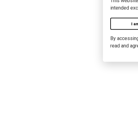
This website
intended exc
I a
By accessing 
read and agr