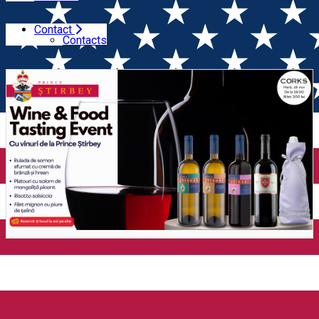
Contact
Home
Wine Tasting
Degustare de vinuri Prince Știrbey
Contacts
| Wine & Food Pairing Evening (București)
Degustare de vinuri Prince
Știrbey | Wine & Food Pairing
Evening (București)